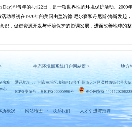
Earth Day)即每年的4月22日，是一项世界性的环境保护活动。20
。该活动最初在1970年的美国由盖洛德·尼尔森和丹尼斯·海斯发
意识，促进资源开发与环境保护的协调发展，进而改善地球的整
>
生态环境部系统门户网站群 >
地方
研究所
通讯地址：广州市黄埔区瑞和路18号/广州市天河区员村西街七号大院
中心
ICP备案编号：粤ICP备06005996号
粤公网安备 440112020022
本所概况
·
网站地图
·
联系我们
·
人才引进与招聘