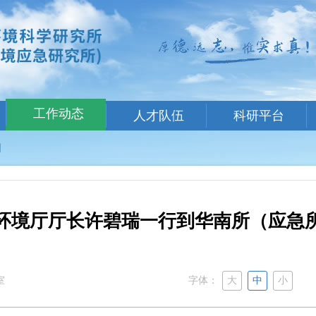
工作动态
人才队伍
科研平台
闻
环境厅厅长许碧瑞一行到华南所（应急
室
字体：
大
中
小