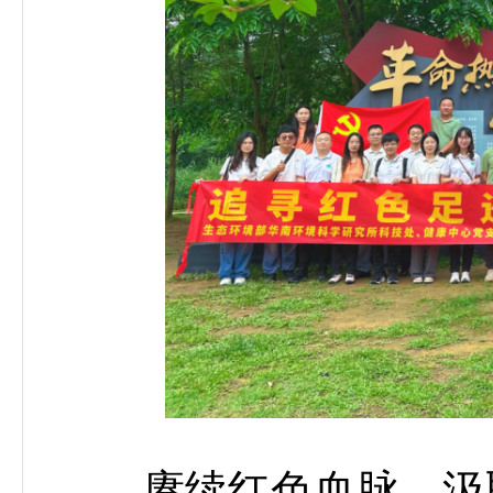
赓续红色血脉，汲取